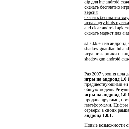
qip для htc android ска
скачать бесплатно игр
версия
скачать бесплатно эм
игра angry birds русск
and clear android apk с
скачать маркет для ан
s.t.a.l.k.e.r на андроид.
shadow guardian hd and
игра пожарники на а
shadowgun android ска
Раз 2007 уровня шла 
игры на андроид 1.0.
предшествующими ей 
общую модель. Резуль
игры на андроид 1.0.
продана другими, пос
платформами. Цифры a
серверы в своих рамк
андроид 1.0.1
.
Новые возможности о