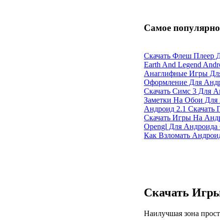
Самое популярно
Скачать Флеш Плеер 
Earth And Legend Andr
Анаглифные Игры Дл
Оформление Для Андр
Скачать Симс 3 Для А
Заметки На Обои Для
Андроид 2.1 Скачать
Скачать Игры На Андр
Opengl Для Андроида 
Как Взломать Андроид
Скачать Игры
Наилучшая зона прост